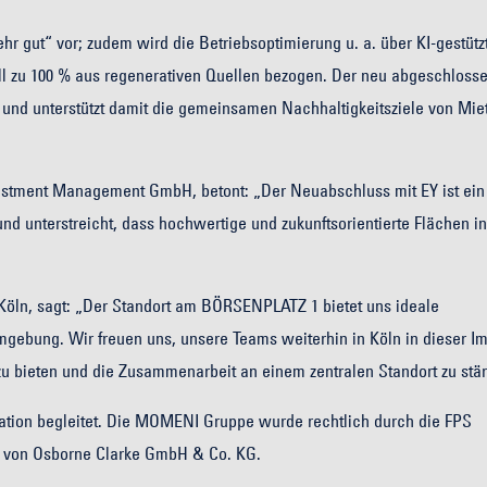
r gut“ vor; zudem wird die Betriebsoptimierung u. a. über KI-gestütz
ell zu 100 % aus regenerativen Quellen bezogen. Der neu abgeschloss
t und unterstützt damit die gemeinsamen Nachhaltigkeitsziele von Mie
estment Management GmbH, betont: „Der Neuabschluss mit EY ist ein 
nd unterstreicht, dass hochwertige und zukunftsorientierte Flächen in
n Köln, sagt: „Der Standort am BÖRSENPLATZ 1 bietet uns ideale
umgebung. Wir freuen uns, unsere Teams weiterhin in Köln in dieser I
 bieten und die Zusammenarbeit an einem zentralen Standort zu stär
ation begleitet. Die MOMENI Gruppe wurde rechtlich durch die FPS
Y von Osborne Clarke GmbH & Co. KG.