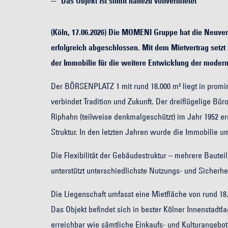
Das Objekt ist somit nahezu vollvermietet
(Köln, 17.06.2026) Die MOMENI Gruppe hat die Neuv
erfolgreich abgeschlossen. Mit dem Mietvertrag setzt 
der Immobilie für die weitere Entwicklung der mode
Der BÖRSENPLATZ 1 mit rund 18.000 m² liegt in promi
verbindet Tradition und Zukunft. Der dreiflügelige 
Riphahn (teilweise denkmalgeschützt) im Jahr 1952 err
Struktur. In den letzten Jahren wurde die Immobilie um
Die Flexibilität der Gebäudestruktur – mehrere Baute
unterstützt unterschiedlichste Nutzungs- und Sicher
Die Liegenschaft umfasst eine Mietfläche von rund 18.0
Das Objekt befindet sich in bester Kölner Innenstad
erreichbar wie sämtliche Einkaufs- und Kulturangebot