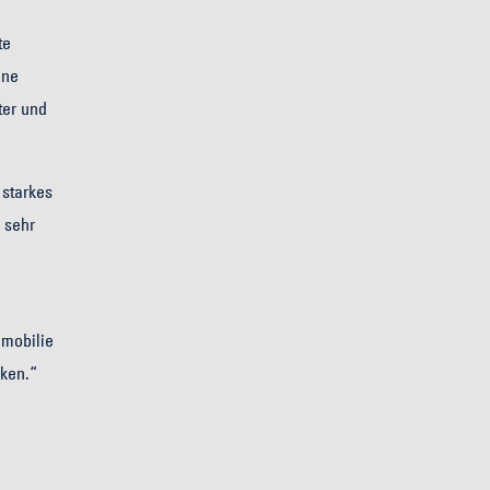
te
ene
ter und
starkes
 sehr
mmobilie
ken.“