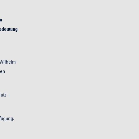
ln
Bedeutung
d
 Wilhelm
len
atz –
rfügung.