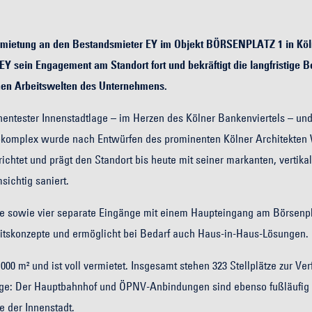
ermietung an den Bestandsmieter EY im Objekt BÖRSENPLATZ 1 in Kö
EY sein Engagement am Standort fort und bekräftigt die langfristige 
rnen Arbeitswelten des Unternehmens.
nentester Innenstadtlage – im Herzen des Kölner Bankenviertels – un
Bürokomplex wurde nach Entwürfen des prominenten Kölner Architekten
ichtet und prägt den Standort bis heute mit seiner markanten, vertika
sichtig saniert.
ile sowie vier separate Eingänge mit einem Haupteingang am Börsenpl
heitskonzepte und ermöglicht bei Bedarf auch Haus-in-Haus-Lösungen.
00 m² und ist voll vermietet. Insgesamt stehen 323 Stellplätze zur Ve
tlage: Der Hauptbahnhof und ÖPNV-Anbindungen sind ebenso fußläufig
e der Innenstadt.