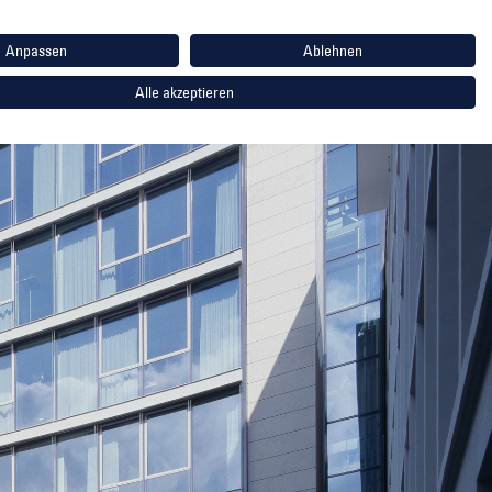
Anpassen
Ablehnen
AL MEDIA
PRESSE
KONTAKT
INVESTOR LOGIN
EN
Alle akzeptieren
ESG
MOMENI GROUP FOUNDATION
KARRIERE